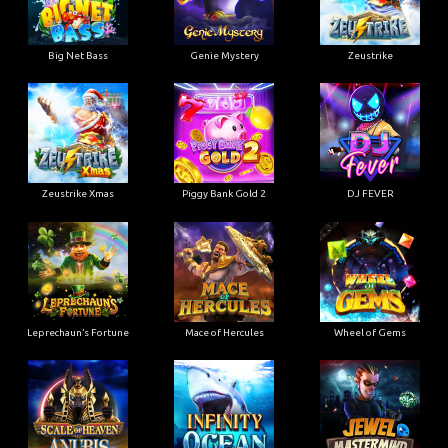
Big Net Bass
Genie Mystery
Zeustrike
Zeustrike Xmas
Piggy Bank Gold 2
DJ FEVER
Leprechaun’s Fortune
Mace of Hercules
Wheel of Gems