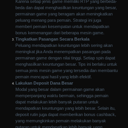
Karena setiap jenis game memiliki RTP yang berbeda-
beda dan dapat menghasilkan keuntungan yang besar,
permainan game yang beragam akan meningkatkan
peluang menang para pemain. Strategi ini juga
memberi pemain kesempatan untuk mendapatkan
bonus kemenangan dari beberapa mesin game.
Tingkatkan Pasangan Secara Berkala
Peluang mendapatkan keuntungan lebih sering akan
meningkat jika Anda menempatkan pasangan pada
permainan game dengan nilai tinggi. Setiap spin dapat
menghasilkan keuntungan besar. Tips ini berlaku untuk
semua jenis mesin game yang tersedia dan membantu
pemain mencapai hasil yang lebih efektif.
Lakukan Deposit Dana Besar
Modal yang besar dalam permainan game akan
memperpanjang waktu bermain, sehingga pemain
dapat melakukan lebih banyak putaran untuk
mendapatkan keuntungan yang lebih besar. Selain itu,
deposit rutin juga dapat memberikan bonus cashback,
yang memungkinkan pemain melakukan banyak
putaran untuk mendapatkan lebih banyak uang.