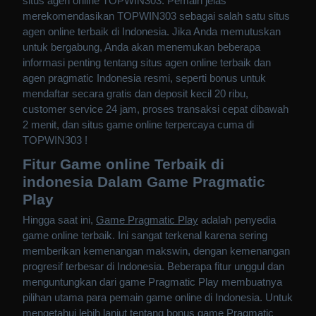
situs agen online TOPWIN303. Pemain jelas
merekomendasikan TOPWIN303 sebagai salah satu situs
agen online terbaik di Indonesia. Jika Anda memutuskan
untuk bergabung, Anda akan menemukan beberapa
informasi penting tentang situs agen online terbaik dan
agen pragmatic Indonesia resmi, seperti bonus untuk
mendaftar secara gratis dan deposit kecil 20 ribu,
customer service 24 jam, proses transaksi cepat dibawah
2 menit, dan situs game online terpercaya cuma di
TOPWIN303 !
Fitur Game online Terbaik di
indonesia Dalam Game Pragmatic
Play
Hingga saat ini,
Game Pragmatic Play
adalah penyedia
game online terbaik. Ini sangat terkenal karena sering
memberikan kemenangan makswin, dengan kemenangan
progresif terbesar di Indonesia. Beberapa fitur unggul dan
menguntungkan dari game Pragmatic Play membuatnya
pilihan utama para pemain game online di Indonesia. Untuk
mengetahui lebih lanjut tentang bonus game Pragmatic