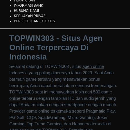
PERATURAN
INFORMASI BANK
HUBUNGI KAMI
KEBIJAKAN PRIVASI
PERSETUJUAN COOKIES
TOPWIN303 - Situs Agen
Online Terpercaya Di
Indonesia
Selamat datang di
TOPWIN303
, situs
agen online
Indonesia yang paling dipercaya tahun 2023. Saat Anda
bermain game terbaru yang menawarkan bonus
berlimpah, Anda dapat merasakan sensasi kemenangan.
TOPWIN303 saat ini menawarkan lebih dari 500
game
online
terbaru dengan tampilan HD dan audio jernih yang
dapat Anda mainkan dengan smartphone dengan mudah.
Provider game online terkemuka seperti Pragmatic Play,
PG Soft, CQ9, SpadeGaming, Micro Gaming, Joker
Gaming, Top Trend Gaming, dan Habanero tersedia di