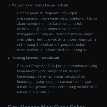
3. Menyediakan Game Demo Terbaik
Pemain game di Pragmatic Play dapat
menggunakan game demo yang disediakan. Hal ini
akan memberi pemain kesempatan untuk
melakukan uji coba tanpa harus bermain
menggunakan uang asli, sehingga mereka dapat
mempelajari lebih banyak tentang permainan game
online yang ditawarkan oleh penyedia sebelum
memutuskan untuk bermain dengan uang asli.
4. Peluang Menang Berkali-kali
Provider Pragmatic Play juga menawarkan peluang
kemenangan yang sangat besar, dengan
kesempatan ini pemain dapat mendapatkan
keuntungan yang sangat besar dan keuntungan
terbaik bagi pemain game online yang memilih situs
terbaik di TOPWIN303.
Cara Menang Main Game Online