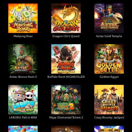
Mahjong Roar
Dragon Chi’s Quest
Aztec Gold Temple
Aztec: Bonus Hunt 2
Buffalo Rush HIGHROLLER
Golden Egypt
LABUBU: Fall in Wild
Maya: Elemental Totem 2
Crazy Bounty: Jackpot