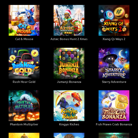
Cat & Mouse
Aztec: Bonus Hunt 2 Xmas
Xiang Qi Ways 2
Rush Hour Gold
Jumanji Bonanza
Starry Adventure
Phantom Multiplier
Kingyo Riches
Fish Prawn Crab Bonanza