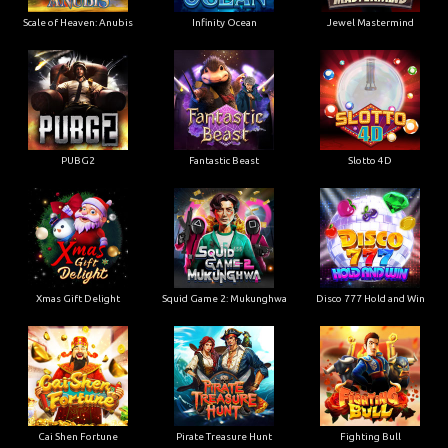
Scale of Heaven: Anubis
Infinity Ocean
Jewel Mastermind
PUBG2
Fantastic Beast
Slotto 4D
Xmas Gift Delight
Squid Game 2: Mukunghwa
Disco 777 Hold and Win
Cai Shen Fortune
Pirate Treasure Hunt
Fighting Bull